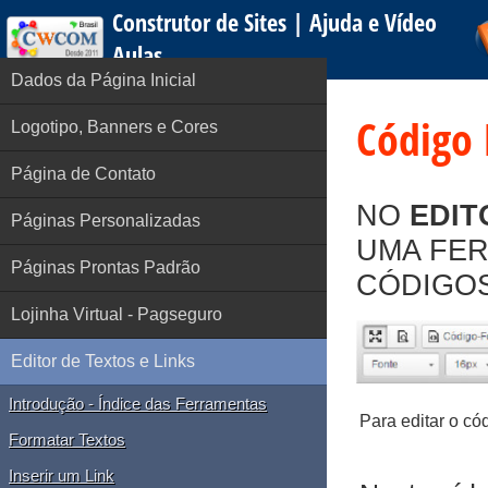
Construtor de Sites | Ajuda e Vídeo
Aulas
Dados da Página Inicial
Código 
Logotipo, Banners e Cores
Página de Contato
NO
EDIT
Páginas Personalizadas
UMA FER
Páginas Prontas Padrão
CÓDIGOS
Lojinha Virtual - Pagseguro
Editor de Textos e Links
Introdução - Índice das Ferramentas
Para editar o cód
Formatar Textos
Inserir um Link