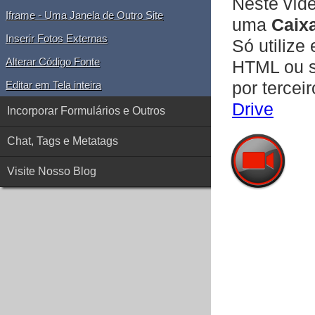
Neste víd
Iframe - Uma Janela de Outro Site
uma
Caixa
Inserir Fotos Externas
Só utilize
Alterar Código Fonte
HTML ou se
por tercei
Editar em Tela inteira
Drive
Incorporar Formulários e Outros
Chat, Tags e Metatags
Visite Nosso Blog