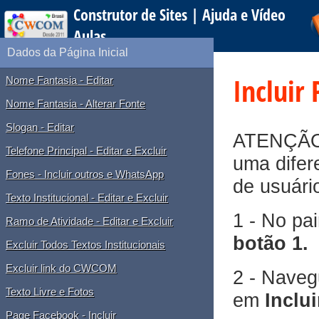
Construtor de Sites | Ajuda e Vídeo
Aulas
Dados da Página Inicial
Incluir
Nome Fantasia - Editar
Nome Fantasia - Alterar Fonte
Slogan - Editar
ATENÇÃO
Telefone Principal - Editar e Excluir
uma dife
Fones - Incluir outros e WhatsApp
de usuári
Texto Institucional - Editar e Excluir
1 - No pai
Ramo de Atividade - Editar e Excluir
botão 1.
Excluir Todos Textos Institucionais
Excluir link do CWCOM
2 - Naveg
Texto Livre e Fotos
em
Inclu
Page Facebook - Incluir